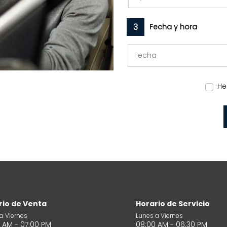
3
Fecha y hora
He
rio de Venta
Horario de Servicio
a Viernes
Lunes a Viernes
 AM - 07:00 PM
08:00 AM - 06:30 PM