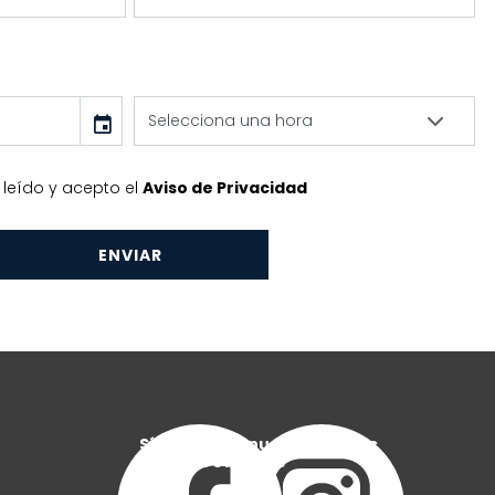
event
 leído y acepto el
Aviso de Privacidad
ENVIAR
Síguenos en nuestras redes
sociales oficiales